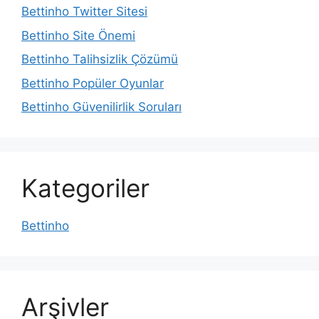
Bettinho Twitter Sitesi
Bettinho Site Önemi
Bettinho Talihsizlik Çözümü
Bettinho Popüler Oyunlar
Bettinho Güvenilirlik Soruları
Kategoriler
Bettinho
Arşivler