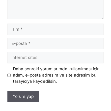
İsim
E-
posta
İnternet
sitesi
Daha sonraki yorumlarımda kullanılması için
adım, e-posta adresim ve site adresim bu
tarayıcıya kaydedilsin.