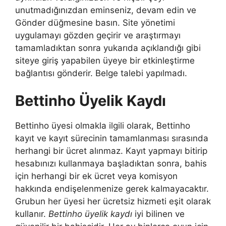
unutmadığınızdan eminseniz, devam edin ve
Gönder düğmesine basın. Site yönetimi
uygulamayı gözden geçirir ve araştırmayı
tamamladıktan sonra yukarıda açıklandığı gibi
siteye giriş yapabilen üyeye bir etkinleştirme
bağlantısı gönderir. Belge talebi yapılmadı.
Bettinho Üyelik Kaydı
Bettinho üyesi olmakla ilgili olarak, Bettinho
kayıt ve kayıt sürecinin tamamlanması sırasında
herhangi bir ücret alınmaz. Kayıt yapmayı bitirip
hesabınızı kullanmaya başladıktan sonra, bahis
için herhangi bir ek ücret veya komisyon
hakkında endişelenmenize gerek kalmayacaktır.
Grubun her üyesi her ücretsiz hizmeti eşit olarak
kullanır.
Bettinho üyelik kaydı
iyi bilinen ve