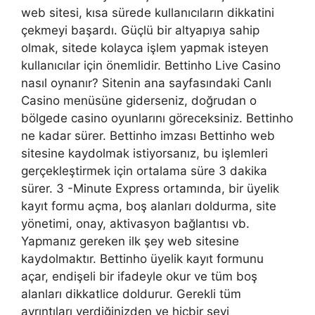
web sitesi, kısa sürede kullanıcıların dikkatini
çekmeyi başardı. Güçlü bir altyapıya sahip
olmak, sitede kolayca işlem yapmak isteyen
kullanıcılar için önemlidir. Bettinho Live Casino
nasıl oynanır? Sitenin ana sayfasındaki Canlı
Casino menüsüne giderseniz, doğrudan o
bölgede casino oyunlarını göreceksiniz. Bettinho
ne kadar sürer. Bettinho imzası Bettinho web
sitesine kaydolmak istiyorsanız, bu işlemleri
gerçekleştirmek için ortalama süre 3 dakika
sürer. 3 -Minute Express ortamında, bir üyelik
kayıt formu açma, boş alanları doldurma, site
yönetimi, onay, aktivasyon bağlantısı vb.
Yapmanız gereken ilk şey web sitesine
kaydolmaktır. Bettinho üyelik kayıt formunu
açar, endişeli bir ifadeyle okur ve tüm boş
alanları dikkatlice doldurur. Gerekli tüm
ayrıntıları verdiğinizden ve hiçbir şeyi