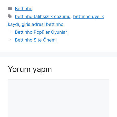
Kategoriler
Bettinho
Etiketler
bettinho talihsizlik çözümü
,
bettinho üyelik
kaydı
,
giris adresi bettinho
Bettinho Popüler Oyunlar
Bettinho Site Önemi
Yorum yapın
Yorum