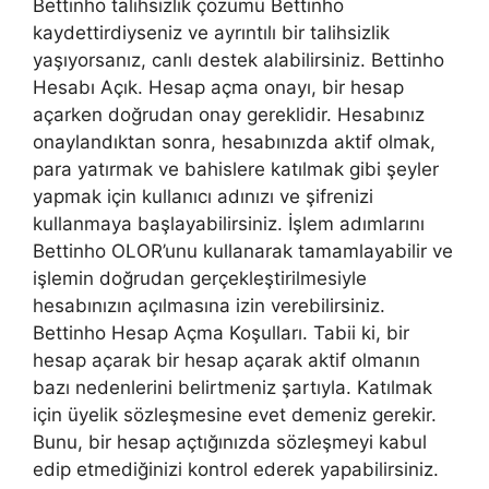
Bettinho talihsizlik çözümü Bettinho
kaydettirdiyseniz ve ayrıntılı bir talihsizlik
yaşıyorsanız, canlı destek alabilirsiniz. Bettinho
Hesabı Açık. Hesap açma onayı, bir hesap
açarken doğrudan onay gereklidir. Hesabınız
onaylandıktan sonra, hesabınızda aktif olmak,
para yatırmak ve bahislere katılmak gibi şeyler
yapmak için kullanıcı adınızı ve şifrenizi
kullanmaya başlayabilirsiniz. İşlem adımlarını
Bettinho OLOR’unu kullanarak tamamlayabilir ve
işlemin doğrudan gerçekleştirilmesiyle
hesabınızın açılmasına izin verebilirsiniz.
Bettinho Hesap Açma Koşulları. Tabii ki, bir
hesap açarak bir hesap açarak aktif olmanın
bazı nedenlerini belirtmeniz şartıyla. Katılmak
için üyelik sözleşmesine evet demeniz gerekir.
Bunu, bir hesap açtığınızda sözleşmeyi kabul
edip etmediğinizi kontrol ederek yapabilirsiniz.