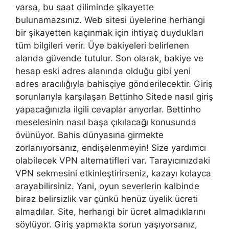
varsa, bu saat diliminde şikayette
bulunamazsınız. Web sitesi üyelerine herhangi
bir şikayetten kaçınmak için ihtiyaç duydukları
tüm bilgileri verir. Üye bakiyeleri belirlenen
alanda güvende tutulur. Son olarak, bakiye ve
hesap eski adres alanında olduğu gibi yeni
adres aracılığıyla bahisçiye gönderilecektir. Giriş
sorunlarıyla karşılaşan Bettinho Sitede nasıl giriş
yapacağınızla ilgili cevaplar arıyorlar. Bettinho
meselesinin nasıl başa çıkılacağı konusunda
övünüyor. Bahis dünyasına girmekte
zorlanıyorsanız, endişelenmeyin! Size yardımcı
olabilecek VPN alternatifleri var. Tarayıcınızdaki
VPN sekmesini etkinleştirirseniz, kazayı kolayca
arayabilirsiniz. Yani, oyun severlerin kalbinde
biraz belirsizlik var çünkü henüz üyelik ücreti
almadılar. Site, herhangi bir ücret almadıklarını
söylüyor. Giriş yapmakta sorun yaşıyorsanız,