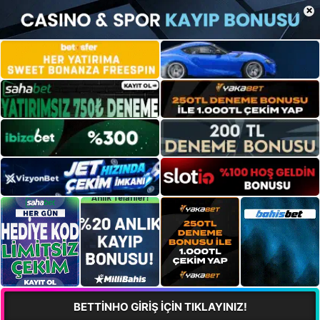
×
BETTİNHO GİRİŞ İÇİN TIKLAYINIZ!