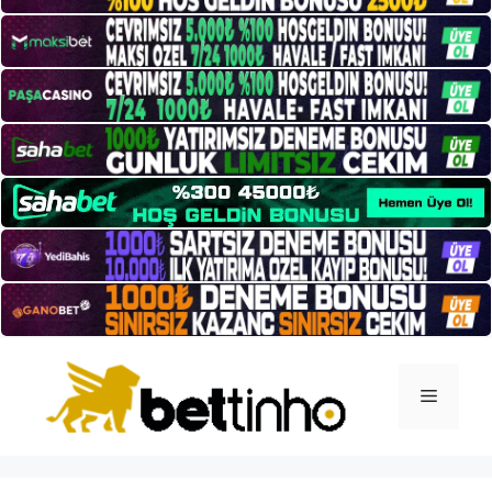
İçeriğe
atla
Menü