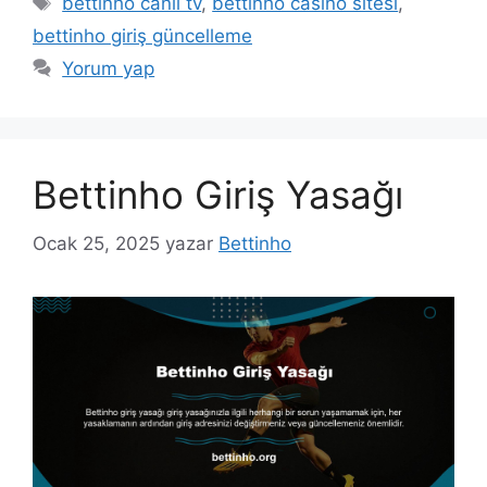
bettinho canlı tv
,
bettinho casino sitesi
,
bettinho giriş güncelleme
Yorum yap
Bettinho Giriş Yasağı
Ocak 25, 2025
yazar
Bettinho