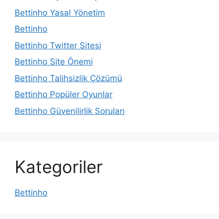
Bettinho Yasal Yönetim
Bettinho
Bettinho Twitter Sitesi
Bettinho Site Önemi
Bettinho Talihsizlik Çözümü
Bettinho Popüler Oyunlar
Bettinho Güvenilirlik Soruları
Kategoriler
Bettinho