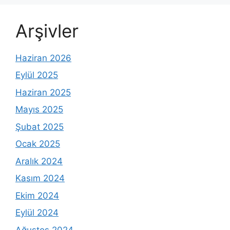
Arşivler
Haziran 2026
Eylül 2025
Haziran 2025
Mayıs 2025
Şubat 2025
Ocak 2025
Aralık 2024
Kasım 2024
Ekim 2024
Eylül 2024
Ağustos 2024