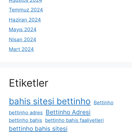
Temmuz 2024
Haziran 2024
Mayıs 2024
Nisan 2024
Mart 2024
Etiketler
bahis sitesi bettinho
Bettinho
Bettinho Adresi
bettinho adres
bettinho bahis
bettinho bahis faaliyetleri
bettinho bahis sitesi