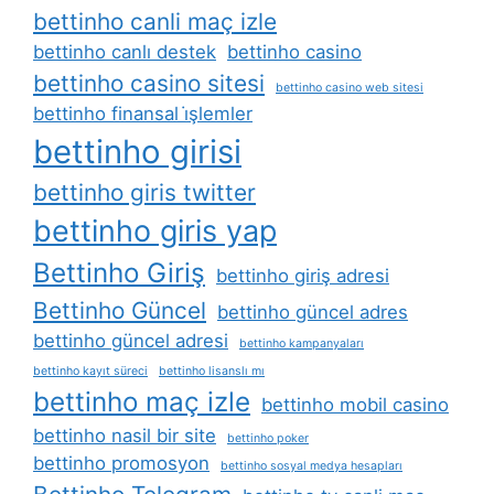
bettinho canli maç izle
bettinho canlı destek
bettinho casino
bettinho casino sitesi
bettinho casino web sitesi
bettinho finansal i̇şlemler
bettinho girisi
bettinho giris twitter
bettinho giris yap
Bettinho Giriş
bettinho giriş adresi
Bettinho Güncel
bettinho güncel adres
bettinho güncel adresi
bettinho kampanyaları
bettinho kayıt süreci
bettinho lisanslı mı
bettinho maç izle
bettinho mobil casino
bettinho nasil bir site
bettinho poker
bettinho promosyon
bettinho sosyal medya hesapları