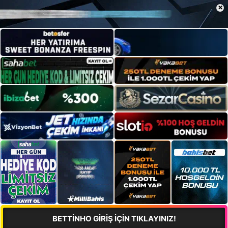
×
BETTİNHO GİRİŞ İÇİN TIKLAYINIZ!