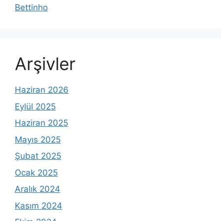
Bettinho
Arşivler
Haziran 2026
Eylül 2025
Haziran 2025
Mayıs 2025
Şubat 2025
Ocak 2025
Aralık 2024
Kasım 2024