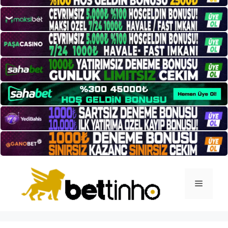
İçeriğe
atla
Menü