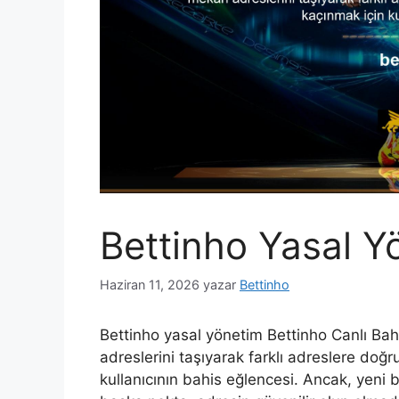
Bettinho Yasal Y
Haziran 11, 2026
yazar
Bettinho
Bettinho yasal yönetim Bettinho Canlı Bahi
adreslerini taşıyarak farklı adreslere doğ
kullanıcının bahis eğlencesi. Ancak, yeni 