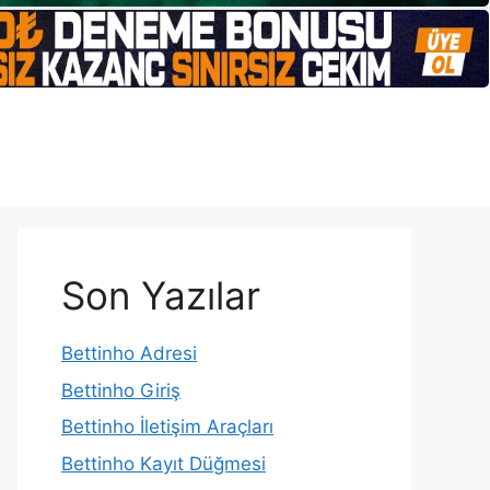
Son Yazılar
Bettinho Adresi
Bettinho Giriş
Bettinho İletişim Araçları
Bettinho Kayıt Düğmesi