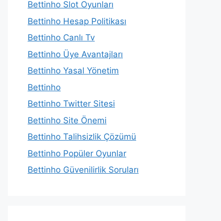
Bettinho Slot Oyunları
Bettinho Hesap Politikası
Bettinho Canlı Tv
Bettinho Üye Avantajları
Bettinho Yasal Yönetim
Bettinho
Bettinho Twitter Sitesi
Bettinho Site Önemi
Bettinho Talihsizlik Çözümü
Bettinho Popüler Oyunlar
Bettinho Güvenilirlik Soruları