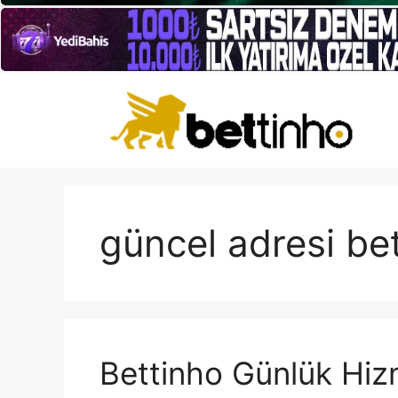
İçeriğe
atla
güncel adresi be
Bettinho Günlük Hiz