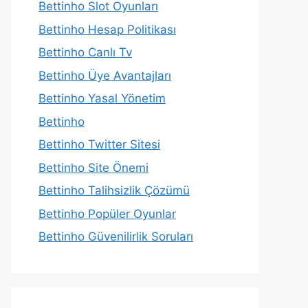
Bettinho Slot Oyunları
Bettinho Hesap Politikası
Bettinho Canlı Tv
Bettinho Üye Avantajları
Bettinho Yasal Yönetim
Bettinho
Bettinho Twitter Sitesi
Bettinho Site Önemi
Bettinho Talihsizlik Çözümü
Bettinho Popüler Oyunlar
Bettinho Güvenilirlik Soruları