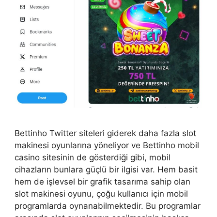
Bettinho Twitter siteleri giderek daha fazla slot
makinesi oyunlarına yöneliyor ve Bettinho mobil
casino sitesinin de gösterdiği gibi, mobil
cihazların bunlara güçlü bir ilgisi var. Hem basit
hem de işlevsel bir grafik tasarıma sahip olan
slot makinesi oyunu, çoğu kullanıcı için mobil
programlarda oynanabilmektedir. Bu programlar