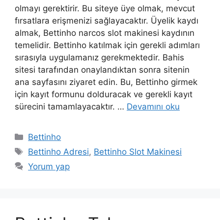
olmayı gerektirir. Bu siteye üye olmak, mevcut
fırsatlara erişmenizi sağlayacaktır. Üyelik kaydı
almak, Bettinho narcos slot makinesi kaydının
temelidir. Bettinho katılmak için gerekli adımları
sırasıyla uygulamanız gerekmektedir. Bahis
sitesi tarafından onaylandıktan sonra sitenin
ana sayfasını ziyaret edin. Bu, Bettinho girmek
için kayıt formunu dolduracak ve gerekli kayıt
sürecini tamamlayacaktır. …
Devamını oku
Kategoriler
Bettinho
Etiketler
Bettinho Adresi
,
Bettinho Slot Makinesi
Yorum yap