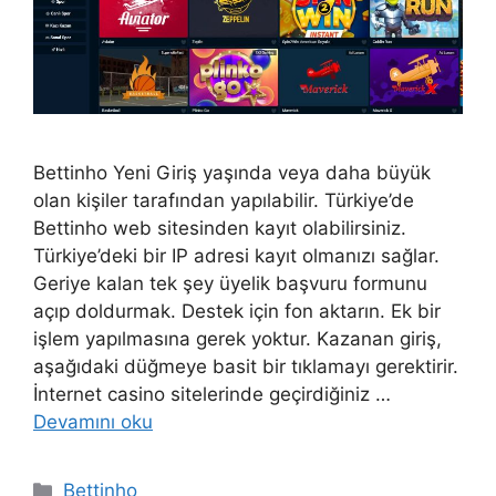
Bettinho Yeni Giriş yaşında veya daha büyük
olan kişiler tarafından yapılabilir. Türkiye’de
Bettinho web sitesinden kayıt olabilirsiniz.
Türkiye’deki bir IP adresi kayıt olmanızı sağlar.
Geriye kalan tek şey üyelik başvuru formunu
açıp doldurmak. Destek için fon aktarın. Ek bir
işlem yapılmasına gerek yoktur. Kazanan giriş,
aşağıdaki düğmeye basit bir tıklamayı gerektirir.
İnternet casino sitelerinde geçirdiğiniz …
Devamını oku
Kategoriler
Bettinho