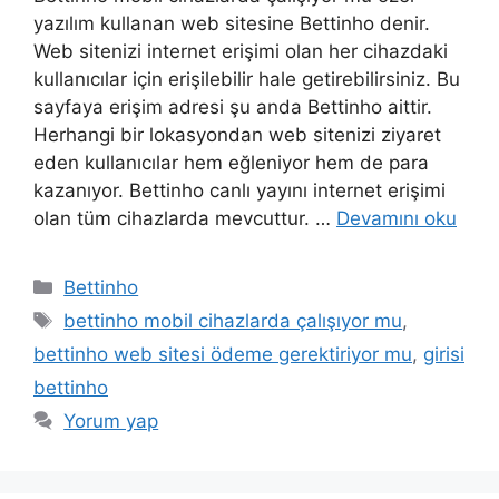
yazılım kullanan web sitesine Bettinho denir.
Web sitenizi internet erişimi olan her cihazdaki
kullanıcılar için erişilebilir hale getirebilirsiniz. Bu
sayfaya erişim adresi şu anda Bettinho aittir.
Herhangi bir lokasyondan web sitenizi ziyaret
eden kullanıcılar hem eğleniyor hem de para
kazanıyor. Bettinho canlı yayını internet erişimi
olan tüm cihazlarda mevcuttur. …
Devamını oku
Kategoriler
Bettinho
Etiketler
bettinho mobil cihazlarda çalışıyor mu
,
bettinho web sitesi ödeme gerektiriyor mu
,
girisi
bettinho
Yorum yap