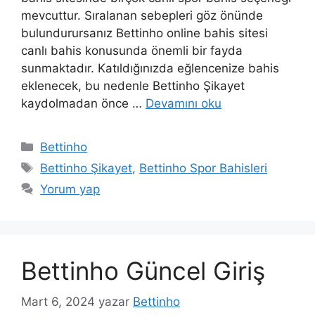
mevcuttur. Sıralanan sebepleri göz önünde
bulundurursanız Bettinho online bahis sitesi
canlı bahis konusunda önemli bir fayda
sunmaktadır. Katıldığınızda eğlencenize bahis
eklenecek, bu nedenle Bettinho Şikayet
kaydolmadan önce …
Devamını oku
Kategoriler
Bettinho
Etiketler
Bettinho Şikayet
,
Bettinho Spor Bahisleri
Yorum yap
Bettinho Güncel Giriş
Mart 6, 2024
yazar
Bettinho