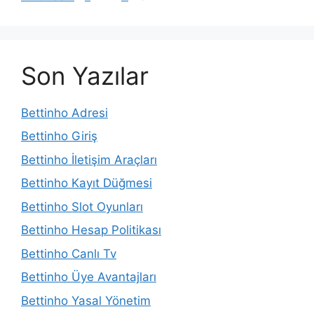
Son Yazılar
Bettinho Adresi
Bettinho Giriş
Bettinho İletişim Araçları
Bettinho Kayıt Düğmesi
Bettinho Slot Oyunları
Bettinho Hesap Politikası
Bettinho Canlı Tv
Bettinho Üye Avantajları
Bettinho Yasal Yönetim