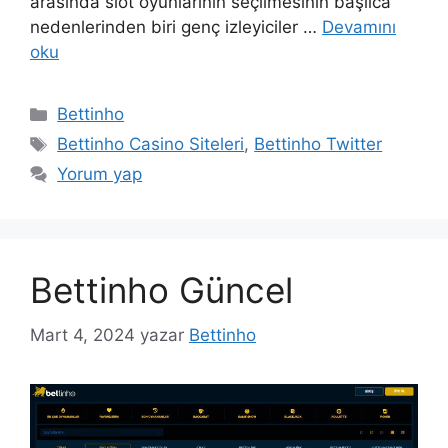
arasında slot oyunlarının seçilmesinin başlıca
nedenlerinden biri genç izleyiciler …
Devamını
oku
Kategoriler
Bettinho
Etiketler
Bettinho Casino Siteleri
,
Bettinho Twitter
Yorum yap
Bettinho Güncel
Mart 4, 2024
yazar
Bettinho