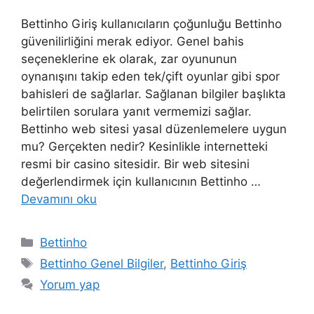
Bettinho Giriş kullanıcıların çoğunluğu Bettinho
güvenilirliğini merak ediyor. Genel bahis
seçeneklerine ek olarak, zar oyununun
oynanışını takip eden tek/çift oyunlar gibi spor
bahisleri de sağlarlar. Sağlanan bilgiler başlıkta
belirtilen sorulara yanıt vermemizi sağlar.
Bettinho web sitesi yasal düzenlemelere uygun
mu? Gerçekten nedir? Kesinlikle internetteki
resmi bir casino sitesidir. Bir web sitesini
değerlendirmek için kullanıcının Bettinho …
Devamını oku
Kategoriler
Bettinho
Etiketler
Bettinho Genel Bilgiler
,
Bettinho Giriş
Yorum yap