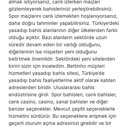
almak istiyorsanız, canlı izlerken maçları
gözlemleyerek bahislerinizi yerleştirebilirsiniz.
Spor maçlarını canlı izlemekten hoşlanıyorsanız,
daha doğru tahminler yapabilirsiniz. Türkiye’deki
yasadışı bahis alanlarının diğer ülkelerden farklı
olduğu açıktır. Bazı alanların sektörde uzun
süredir devam eden bir varlığı olduğunu,
diğerlerinin ise nispeten yeni olduğunu
belirtmek önemlidir. Sektördeki yeni sitelerden
birini sizin için inceledim.
Bettinho müşteri
hizmetleri
yasadışı bahis sitesi, Türkiye’de
yasadışı bahis faaliyetlerine aktif olarak katılan
adreslerden biridir. Uluslararası bahis
endüstrisine girdi. Spor bahisleri, canlı bahisler,
canlı casino, casino, sanal bahisler ve diğer
benzer seçenekler. Mevcut çeşitli seçeneklerle
hizmetini sürdürür. Bu seçeneklere erişmek için
geçerli oturum açma adresinizi girebilir ve bir