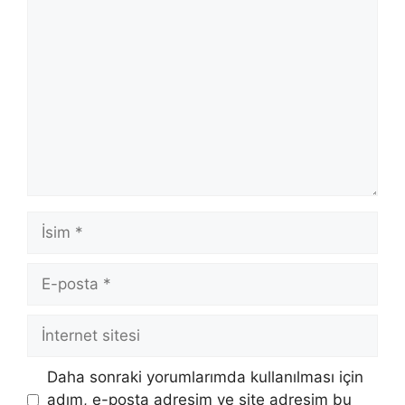
Yorum
İsim
E-
posta
İnternet
sitesi
Daha sonraki yorumlarımda kullanılması için
adım, e-posta adresim ve site adresim bu