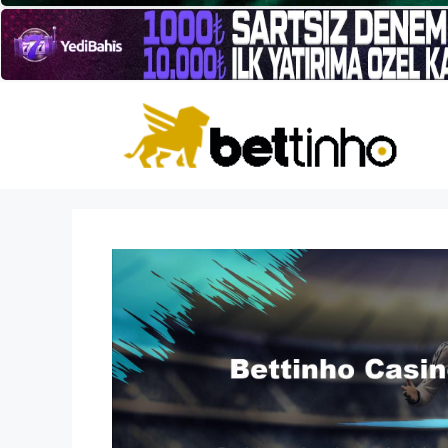
İçeriğe
atla