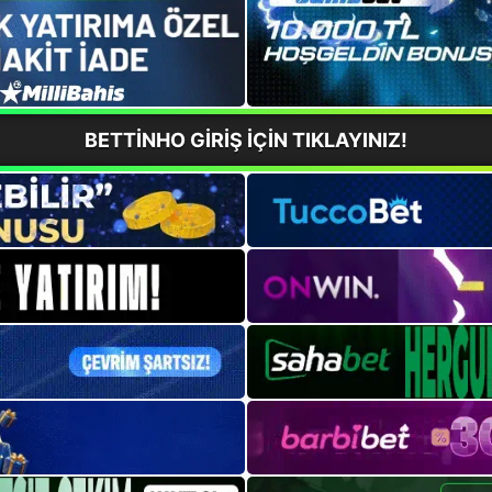
BETTİNHO GİRİŞ İÇİN TIKLAYINIZ!