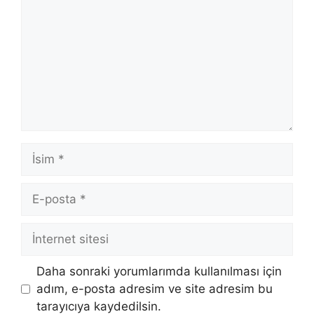
İsim
E-
posta
İnternet
sitesi
Daha sonraki yorumlarımda kullanılması için
adım, e-posta adresim ve site adresim bu
tarayıcıya kaydedilsin.