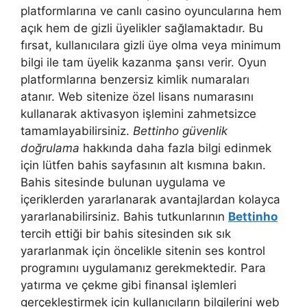
platformlarına ve canlı casino oyuncularına hem
açık hem de gizli üyelikler sağlamaktadır. Bu
fırsat, kullanıcılara gizli üye olma veya minimum
bilgi ile tam üyelik kazanma şansı verir. Oyun
platformlarına benzersiz kimlik numaraları
atanır. Web sitenize özel lisans numarasını
kullanarak aktivasyon işlemini zahmetsizce
tamamlayabilirsiniz.
Bettinho güvenlik
doğrulama
hakkında daha fazla bilgi edinmek
için lütfen bahis sayfasının alt kısmına bakın.
Bahis sitesinde bulunan uygulama ve
içeriklerden yararlanarak avantajlardan kolayca
yararlanabilirsiniz. Bahis tutkunlarının
Bettinho
tercih ettiği bir bahis sitesinden sık sık
yararlanmak için öncelikle sitenin ses kontrol
programını uygulamanız gerekmektedir. Para
yatırma ve çekme gibi finansal işlemleri
gerçekleştirmek için kullanıcıların bilgilerini web