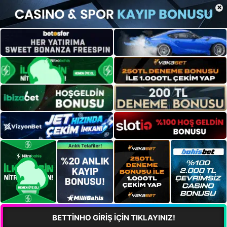
×
BETTİNHO GİRİŞ İÇİN TIKLAYINIZ!