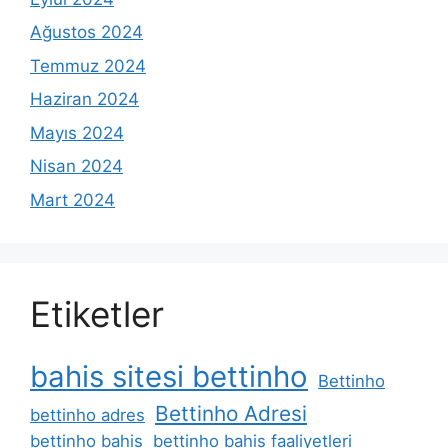
Ağustos 2024
Temmuz 2024
Haziran 2024
Mayıs 2024
Nisan 2024
Mart 2024
Etiketler
bahis sitesi bettinho
Bettinho
Bettinho Adresi
bettinho adres
bettinho bahis
bettinho bahis faaliyetleri