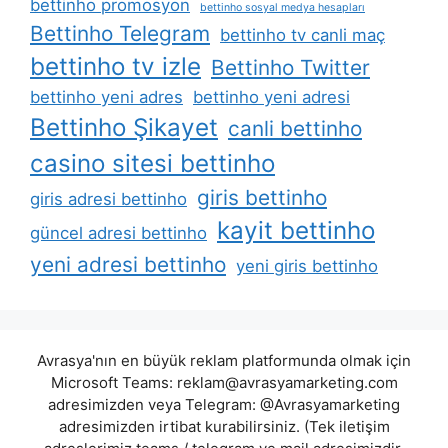
bettinho promosyon
bettinho sosyal medya hesapları
Bettinho Telegram
bettinho tv canli maç
bettinho tv izle
Bettinho Twitter
bettinho yeni adres
bettinho yeni adresi
Bettinho Şikayet
canli bettinho
casino sitesi bettinho
giris bettinho
giris adresi bettinho
kayit bettinho
güncel adresi bettinho
yeni adresi bettinho
yeni giris bettinho
Avrasya'nın en büyük reklam platformunda olmak için
Microsoft Teams:
reklam@avrasyamarketing.com
adresimizden veya Telegram: @Avrasyamarketing
adresimizden irtibat kurabilirsiniz. (Tek iletişim