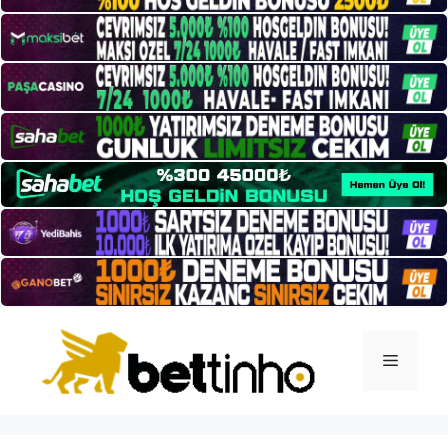
İçeriğe
atla
Menü