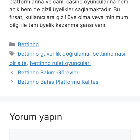
platformlarına ve canlı casino oyuncularına hem
açık hem de gizli üyelikler sağlamaktadır. Bu
fırsat, kullanıcılara gizli üye olma veya minimum
bilgi ile tam üyelik kazanma şansı verir.
Kategoriler
Bettinho
Etiketler
bettinho güvenlik doğrulama
,
bettinho nasil
bir site
,
bettinho rulet oyuncuları
Bettinho Bakım Görevleri
Bettinho Bahis Platformu Kalitesi
Yorum yapın
Yorum