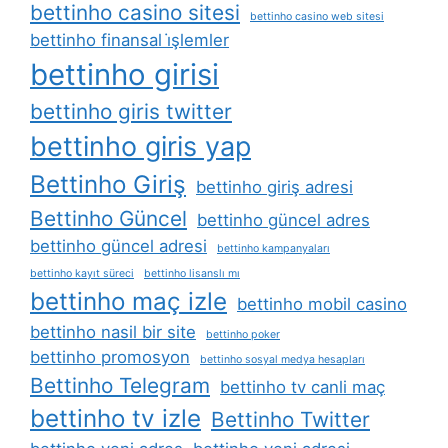
bettinho casino sitesi
bettinho casino web sitesi
bettinho finansal i̇şlemler
bettinho girisi
bettinho giris twitter
bettinho giris yap
Bettinho Giriş
bettinho giriş adresi
Bettinho Güncel
bettinho güncel adres
bettinho güncel adresi
bettinho kampanyaları
bettinho kayıt süreci
bettinho lisanslı mı
bettinho maç izle
bettinho mobil casino
bettinho nasil bir site
bettinho poker
bettinho promosyon
bettinho sosyal medya hesapları
Bettinho Telegram
bettinho tv canli maç
bettinho tv izle
Bettinho Twitter