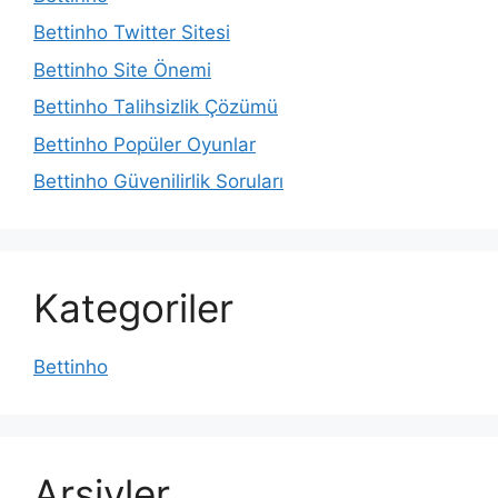
Bettinho Twitter Sitesi
Bettinho Site Önemi
Bettinho Talihsizlik Çözümü
Bettinho Popüler Oyunlar
Bettinho Güvenilirlik Soruları
Kategoriler
Bettinho
Arşivler