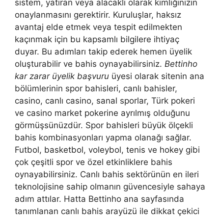
sistem, yatıran veya alacaklı olarak kimliğinizin
onaylanmasını gerektirir. Kuruluşlar, haksız
avantaj elde etmek veya tespit edilmekten
kaçınmak için bu kapsamlı bilgilere ihtiyaç
duyar. Bu adımları takip ederek hemen üyelik
oluşturabilir ve bahis oynayabilirsiniz.
Bettinho
kar zarar üyelik başvuru
üyesi olarak sitenin ana
bölümlerinin spor bahisleri, canlı bahisler,
casino, canlı casino, sanal sporlar, Türk pokeri
ve casino market pokerine ayrılmış olduğunu
görmüşsünüzdür. Spor bahisleri büyük ölçekli
bahis kombinasyonları yapma olanağı sağlar.
Futbol, ​​basketbol, ​​voleybol, tenis ve hokey gibi
çok çeşitli spor ve özel etkinliklere bahis
oynayabilirsiniz. Canlı bahis sektörünün en ileri
teknolojisine sahip olmanın güvencesiyle sahaya
adım attılar. Hatta Bettinho ana sayfasında
tanımlanan canlı bahis arayüzü ile dikkat çekici