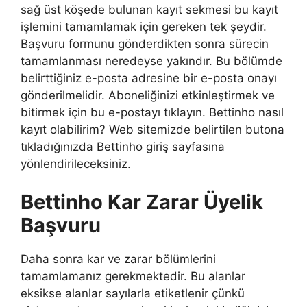
sağ üst köşede bulunan kayıt sekmesi bu kayıt
işlemini tamamlamak için gereken tek şeydir.
Başvuru formunu gönderdikten sonra sürecin
tamamlanması neredeyse yakındır. Bu bölümde
belirttiğiniz e-posta adresine bir e-posta onayı
gönderilmelidir. Aboneliğinizi etkinleştirmek ve
bitirmek için bu e-postayı tıklayın. Bettinho nasıl
kayıt olabilirim? Web sitemizde belirtilen butona
tıkladığınızda Bettinho giriş sayfasına
yönlendirileceksiniz.
Bettinho Kar Zarar Üyelik
Başvuru
Daha sonra kar ve zarar bölümlerini
tamamlamanız gerekmektedir. Bu alanlar
eksikse alanlar sayılarla etiketlenir çünkü