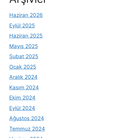
Haziran 2026
Eylül 2025
Haziran 2025
Mayıs 2025
Şubat 2025
Ocak 2025
Aralık 2024
Kasım 2024
Ekim 2024
Eylül 2024
Ağustos 2024
Temmuz 2024