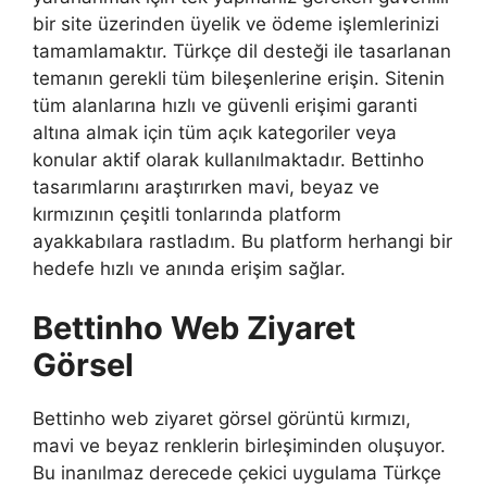
bir site üzerinden üyelik ve ödeme işlemlerinizi
tamamlamaktır. Türkçe dil desteği ile tasarlanan
temanın gerekli tüm bileşenlerine erişin. Sitenin
tüm alanlarına hızlı ve güvenli erişimi garanti
altına almak için tüm açık kategoriler veya
konular aktif olarak kullanılmaktadır. Bettinho
tasarımlarını araştırırken mavi, beyaz ve
kırmızının çeşitli tonlarında platform
ayakkabılara rastladım. Bu platform herhangi bir
hedefe hızlı ve anında erişim sağlar.
Bettinho Web Ziyaret
Görsel
Bettinho web ziyaret görsel görüntü kırmızı,
mavi ve beyaz renklerin birleşiminden oluşuyor.
Bu inanılmaz derecede çekici uygulama Türkçe