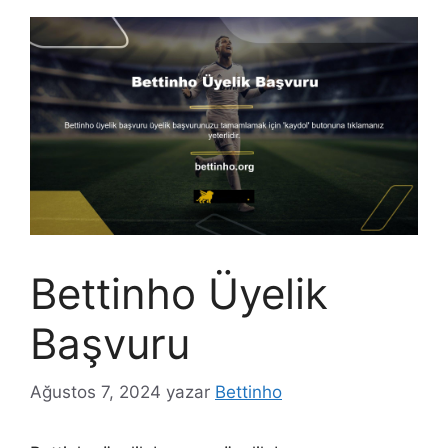
Bettinho Üyelik
Başvuru
Ağustos 7, 2024
yazar
Bettinho