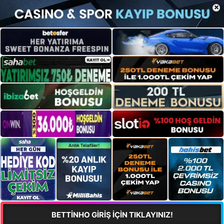
×
BETTİNHO GİRİŞ İÇİN TIKLAYINIZ!