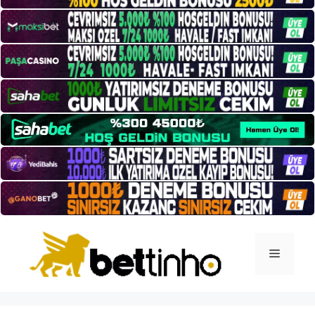
İçeriğe
atla
Menü