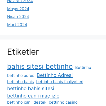
Haziran 2024
Mayıs 2024
Nisan 2024
Mart 2024
Etiketler
bahis sitesi bettinho
Bettinho
Bettinho Adresi
bettinho adres
bettinho bahis
bettinho bahis faaliyetleri
bettinho bahis sitesi
bettinho canli maç izle
bettinho canlı destek
bettinho casino