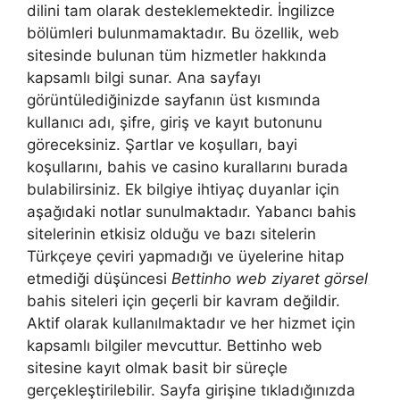
dilini tam olarak desteklemektedir. İngilizce
bölümleri bulunmamaktadır. Bu özellik, web
sitesinde bulunan tüm hizmetler hakkında
kapsamlı bilgi sunar. Ana sayfayı
görüntülediğinizde sayfanın üst kısmında
kullanıcı adı, şifre, giriş ve kayıt butonunu
göreceksiniz. Şartlar ve koşulları, bayi
koşullarını, bahis ve casino kurallarını burada
bulabilirsiniz. Ek bilgiye ihtiyaç duyanlar için
aşağıdaki notlar sunulmaktadır. Yabancı bahis
sitelerinin etkisiz olduğu ve bazı sitelerin
Türkçeye çeviri yapmadığı ve üyelerine hitap
etmediği düşüncesi
Bettinho web ziyaret görsel
bahis siteleri için geçerli bir kavram değildir.
Aktif olarak kullanılmaktadır ve her hizmet için
kapsamlı bilgiler mevcuttur. Bettinho web
sitesine kayıt olmak basit bir süreçle
gerçekleştirilebilir. Sayfa girişine tıkladığınızda