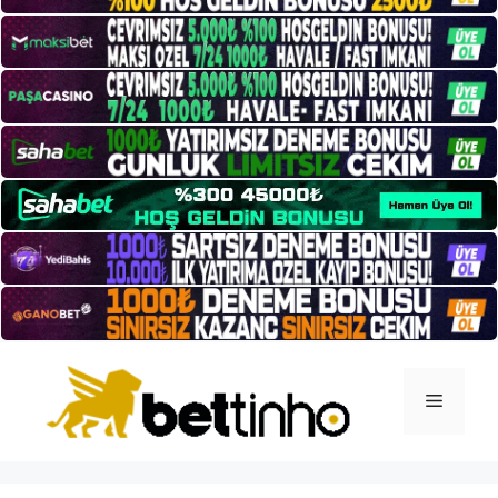
İçeriğe
atla
Menü