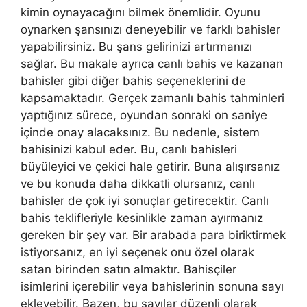
kimin oynayacağını bilmek önemlidir. Oyunu
oynarken şansınızı deneyebilir ve farklı bahisler
yapabilirsiniz. Bu şans gelirinizi artırmanızı
sağlar. Bu makale ayrıca canlı bahis ve kazanan
bahisler gibi diğer bahis seçeneklerini de
kapsamaktadır. Gerçek zamanlı bahis tahminleri
yaptığınız sürece, oyundan sonraki on saniye
içinde onay alacaksınız. Bu nedenle, sistem
bahisinizi kabul eder. Bu, canlı bahisleri
büyüleyici ve çekici hale getirir. Buna alışırsanız
ve bu konuda daha dikkatli olursanız, canlı
bahisler de çok iyi sonuçlar getirecektir. Canlı
bahis teklifleriyle kesinlikle zaman ayırmanız
gereken bir şey var. Bir arabada para biriktirmek
istiyorsanız, en iyi seçenek onu özel olarak
satan birinden satın almaktır. Bahisçiler
isimlerini içerebilir veya bahislerinin sonuna sayı
ekleyebilir. Bazen, bu sayılar düzenli olarak