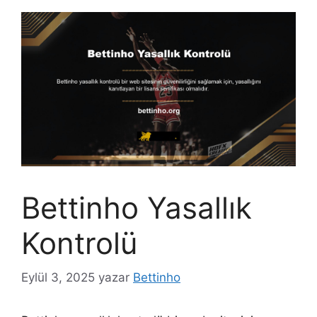
Bettinho Yasallık
Kontrolü
Eylül 3, 2025
yazar
Bettinho