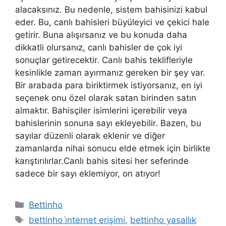
alacaksınız. Bu nedenle, sistem bahisinizi kabul
eder. Bu, canlı bahisleri büyüleyici ve çekici hale
getirir. Buna alışırsanız ve bu konuda daha
dikkatli olursanız, canlı bahisler de çok iyi
sonuçlar getirecektir. Canlı bahis teklifleriyle
kesinlikle zaman ayırmanız gereken bir şey var.
Bir arabada para biriktirmek istiyorsanız, en iyi
seçenek onu özel olarak satan birinden satın
almaktır. Bahisçiler isimlerini içerebilir veya
bahislerinin sonuna sayı ekleyebilir. Bazen, bu
sayılar düzenli olarak eklenir ve diğer
zamanlarda nihai sonucu elde etmek için birlikte
karıştırılırlar.Canlı bahis sitesi her seferinde
sadece bir sayı eklemiyor, on atıyor!
Kategoriler
Bettinho
Etiketler
bettinho i̇nternet erişimi
,
bettinho yasallık