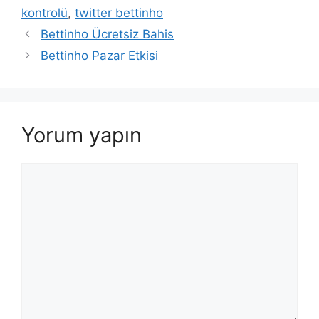
kontrolü
,
twitter bettinho
Bettinho Ücretsiz Bahis
Bettinho Pazar Etkisi
Yorum yapın
Yorum