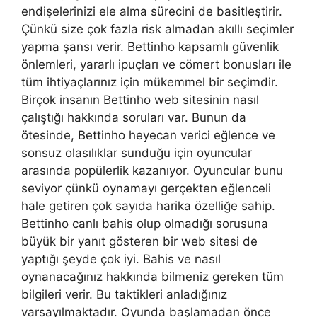
endişelerinizi ele alma sürecini de basitleştirir.
Çünkü size çok fazla risk almadan akıllı seçimler
yapma şansı verir. Bettinho kapsamlı güvenlik
önlemleri, yararlı ipuçları ve cömert bonusları ile
tüm ihtiyaçlarınız için mükemmel bir seçimdir.
Birçok insanın Bettinho web sitesinin nasıl
çalıştığı hakkında soruları var. Bunun da
ötesinde, Bettinho heyecan verici eğlence ve
sonsuz olasılıklar sunduğu için oyuncular
arasında popülerlik kazanıyor. Oyuncular bunu
seviyor çünkü oynamayı gerçekten eğlenceli
hale getiren çok sayıda harika özelliğe sahip.
Bettinho canlı bahis olup olmadığı sorusuna
büyük bir yanıt gösteren bir web sitesi de
yaptığı şeyde çok iyi. Bahis ve nasıl
oynanacağınız hakkında bilmeniz gereken tüm
bilgileri verir. Bu taktikleri anladığınız
varsayılmaktadır. Oyunda başlamadan önce