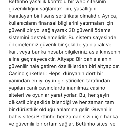
Bettinho yasallık kontrolü bir web sitesinin
güvenilirliğini sağlamak için, yasallığını
kanıtlayan bir lisans sertifikası olmalıdır. Ayrıca,
kullanıcıların finansal bilgilerini yatırmaları için
güvenli bir yol sağlayarak 3D güvenli ödeme
sistemini desteklemelidir. Bu sistem sayesinde
ödemeleriniz güvenli bir şekilde yapılacak ve
kart veya banka hesabı bilgileriniz asla kimsenin
eline geçmeyecektir. Altyapı: Bir bahis alanını
güvenilir hale getiren özelliklerden biri altyapıdır.
Casino şirketleri: Hepsi dünyanın dört bir
yanından en iyi oyun geliştiricileri tarafından
yapılan canlı casinolarda inanılmaz casino
siteleri ve oyunlar yaratıyorlar. Bu, her şeyin
dikkatli bir şekilde izlendiği ve her zaman tam
bir dürüstlük olduğu anlamına gelir. Güvenilir
bahis sitesi Bettinho her zaman sizin için harika
ve güvenilir bir ortam sağlar. Bettinho sitesi ve