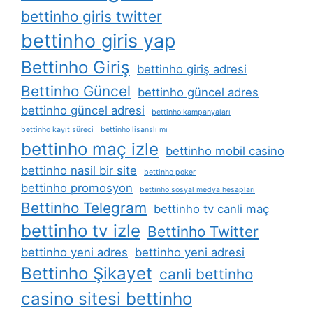
bettinho giris twitter
bettinho giris yap
Bettinho Giriş
bettinho giriş adresi
Bettinho Güncel
bettinho güncel adres
bettinho güncel adresi
bettinho kampanyaları
bettinho kayıt süreci
bettinho lisanslı mı
bettinho maç izle
bettinho mobil casino
bettinho nasil bir site
bettinho poker
bettinho promosyon
bettinho sosyal medya hesapları
Bettinho Telegram
bettinho tv canli maç
bettinho tv izle
Bettinho Twitter
bettinho yeni adres
bettinho yeni adresi
Bettinho Şikayet
canli bettinho
casino sitesi bettinho