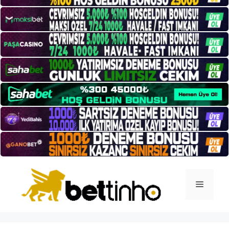
İçeriğe
atla
Menü