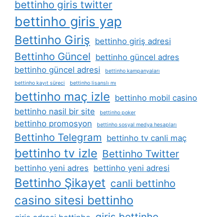
bettinho giris twitter
bettinho giris yap
Bettinho Giriş
bettinho giriş adresi
Bettinho Güncel
bettinho güncel adres
bettinho güncel adresi
bettinho kampanyaları
bettinho kayıt süreci
bettinho lisanslı mı
bettinho maç izle
bettinho mobil casino
bettinho nasil bir site
bettinho poker
bettinho promosyon
bettinho sosyal medya hesapları
Bettinho Telegram
bettinho tv canli maç
bettinho tv izle
Bettinho Twitter
bettinho yeni adres
bettinho yeni adresi
Bettinho Şikayet
canli bettinho
casino sitesi bettinho
giris bettinho