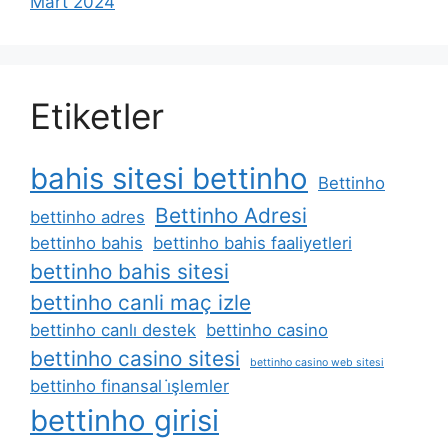
Mart 2024
Etiketler
bahis sitesi bettinho
Bettinho
Bettinho Adresi
bettinho adres
bettinho bahis
bettinho bahis faaliyetleri
bettinho bahis sitesi
bettinho canli maç izle
bettinho canlı destek
bettinho casino
bettinho casino sitesi
bettinho casino web sitesi
bettinho finansal i̇şlemler
bettinho girisi