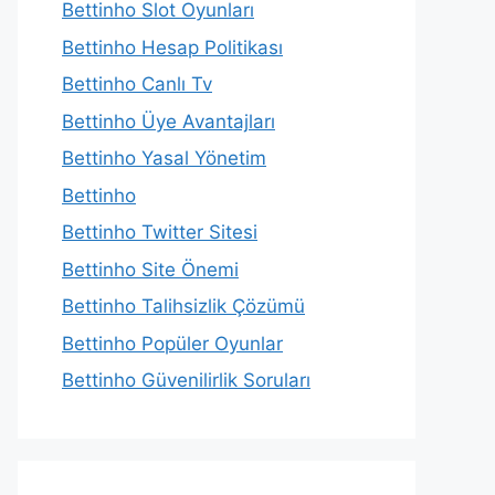
Bettinho Slot Oyunları
Bettinho Hesap Politikası
Bettinho Canlı Tv
Bettinho Üye Avantajları
Bettinho Yasal Yönetim
Bettinho
Bettinho Twitter Sitesi
Bettinho Site Önemi
Bettinho Talihsizlik Çözümü
Bettinho Popüler Oyunlar
Bettinho Güvenilirlik Soruları