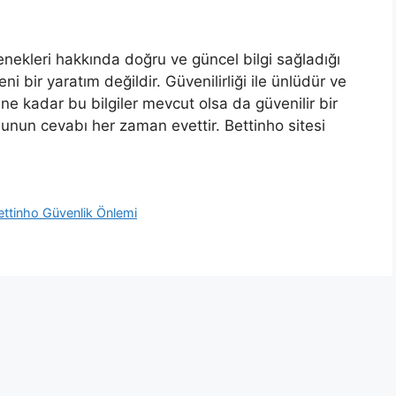
enekleri hakkında doğru ve güncel bilgi sağladığı
eni bir yaratım değildir. Güvenilirliği ile ünlüdür ve
ne kadar bu bilgiler mevcut olsa da güvenilir bir
unun cevabı her zaman evettir. Bettinho sitesi
ettinho Güvenlik Önlemi