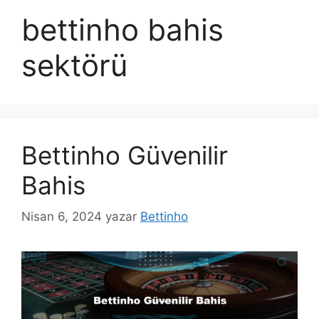
bettinho bahis
sektörü
Bettinho Güvenilir
Bahis
Nisan 6, 2024
yazar
Bettinho