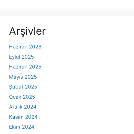
Arşivler
Haziran 2026
Eylül 2025
Haziran 2025
Mayıs 2025
Şubat 2025
Ocak 2025
Aralık 2024
Kasım 2024
Ekim 2024