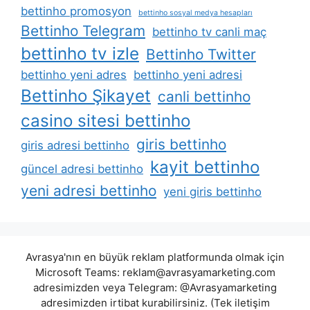
bettinho promosyon
bettinho sosyal medya hesapları
Bettinho Telegram
bettinho tv canli maç
bettinho tv izle
Bettinho Twitter
bettinho yeni adres
bettinho yeni adresi
Bettinho Şikayet
canli bettinho
casino sitesi bettinho
giris bettinho
giris adresi bettinho
kayit bettinho
güncel adresi bettinho
yeni adresi bettinho
yeni giris bettinho
Avrasya'nın en büyük reklam platformunda olmak için
Microsoft Teams:
reklam@avrasyamarketing.com
adresimizden veya Telegram: @Avrasyamarketing
adresimizden irtibat kurabilirsiniz. (Tek iletişim