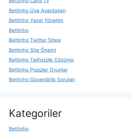
Bettinho Canlı Tv
Bettinho Üye Avantajları
Bettinho Yasal Yönetim
Bettinho
Bettinho Twitter Sitesi
Bettinho Site Önemi
Bettinho Talihsizlik Çözümü
Bettinho Popüler Oyunlar
Bettinho Güvenilirlik Soruları
Kategoriler
Bettinho