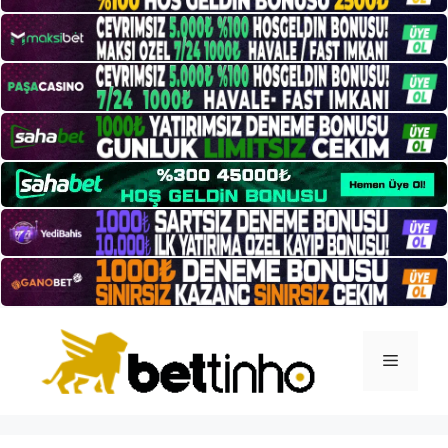
İçeriğe
atla
Menü