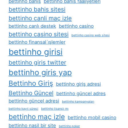
bettinho bahis
bettinho bahis faaliyetleri
bettinho bahis sitesi
bettinho canli maç izle
bettinho canlı destek
bettinho casino
bettinho casino sitesi
bettinho casino web sitesi
bettinho finansal i̇şlemler
bettinho girisi
bettinho giris twitter
bettinho giris yap
Bettinho Giriş
bettinho giriş adresi
Bettinho Güncel
bettinho güncel adres
bettinho güncel adresi
bettinho kampanyaları
bettinho kayıt süreci
bettinho lisanslı mı
bettinho maç izle
bettinho mobil casino
bettinho nasil bir site
bettinho poker