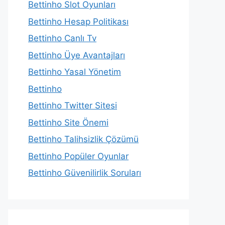
Bettinho Slot Oyunları
Bettinho Hesap Politikası
Bettinho Canlı Tv
Bettinho Üye Avantajları
Bettinho Yasal Yönetim
Bettinho
Bettinho Twitter Sitesi
Bettinho Site Önemi
Bettinho Talihsizlik Çözümü
Bettinho Popüler Oyunlar
Bettinho Güvenilirlik Soruları