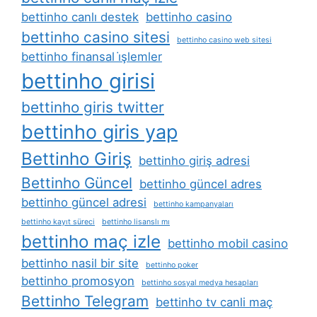
bettinho canlı destek
bettinho casino
bettinho casino sitesi
bettinho casino web sitesi
bettinho finansal i̇şlemler
bettinho girisi
bettinho giris twitter
bettinho giris yap
Bettinho Giriş
bettinho giriş adresi
Bettinho Güncel
bettinho güncel adres
bettinho güncel adresi
bettinho kampanyaları
bettinho kayıt süreci
bettinho lisanslı mı
bettinho maç izle
bettinho mobil casino
bettinho nasil bir site
bettinho poker
bettinho promosyon
bettinho sosyal medya hesapları
Bettinho Telegram
bettinho tv canli maç