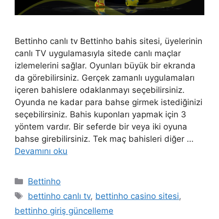
Bettinho canlı tv Bettinho bahis sitesi, üyelerinin
canlı TV uygulamasıyla sitede canlı maçlar
izlemelerini sağlar. Oyunları büyük bir ekranda
da görebilirsiniz. Gerçek zamanlı uygulamaları
içeren bahislere odaklanmayı seçebilirsiniz.
Oyunda ne kadar para bahse girmek istediğinizi
seçebilirsiniz. Bahis kuponları yapmak için 3
yöntem vardır. Bir seferde bir veya iki oyuna
bahse girebilirsiniz. Tek maç bahisleri diğer …
Devamını oku
Kategoriler
Bettinho
Etiketler
bettinho canlı tv
,
bettinho casino sitesi
,
bettinho giriş güncelleme