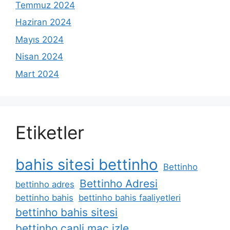
Temmuz 2024
Haziran 2024
Mayıs 2024
Nisan 2024
Mart 2024
Etiketler
bahis sitesi bettinho
Bettinho
Bettinho Adresi
bettinho adres
bettinho bahis
bettinho bahis faaliyetleri
bettinho bahis sitesi
bettinho canli maç izle