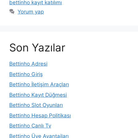
bettinho kayıt katılımı
Yorum yap
Son Yazılar
Bettinho Adresi
Bettinho Giriş
Bettinho İletişim Araçları
Bettinho Kayıt Düğmesi
Bettinho Slot Oyunları
Bettinho Hesap Politikası
Bettinho Canlı Tv
Bettinho Üye Avantajları