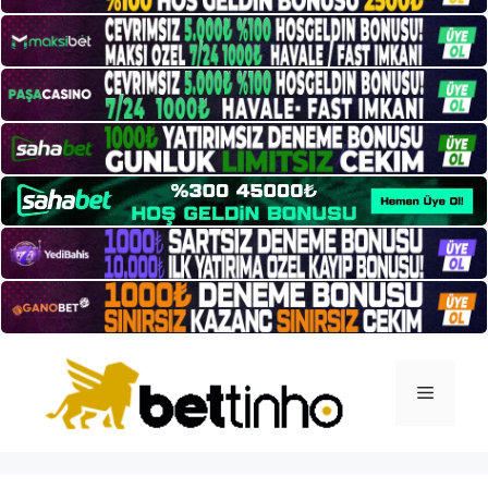
İçeriğe
atla
Menü