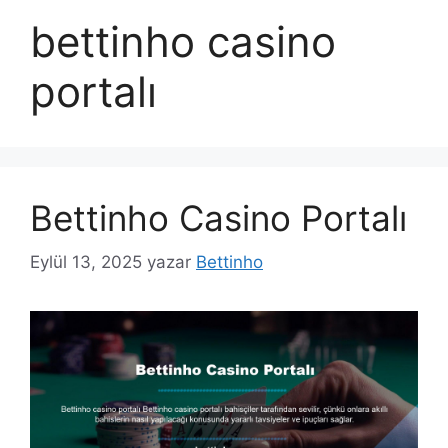
bettinho casino
portalı
Bettinho Casino Portalı
Eylül 13, 2025
yazar
Bettinho