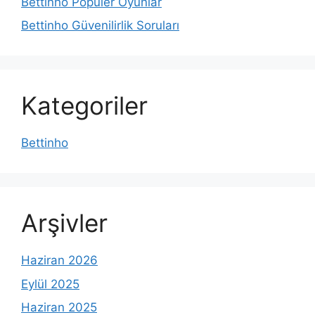
Bettinho Popüler Oyunlar
Bettinho Güvenilirlik Soruları
Kategoriler
Bettinho
Arşivler
Haziran 2026
Eylül 2025
Haziran 2025