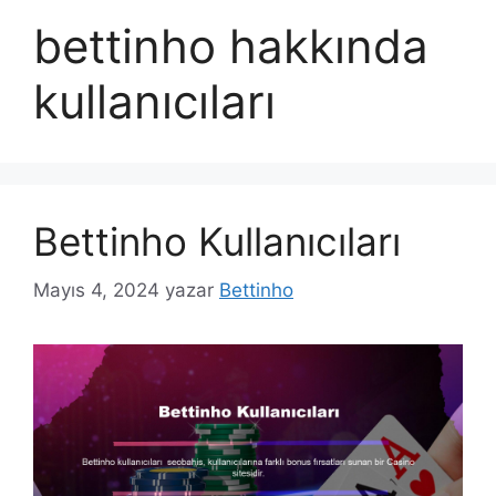
bettinho hakkında
kullanıcıları
Bettinho Kullanıcıları
Mayıs 4, 2024
yazar
Bettinho