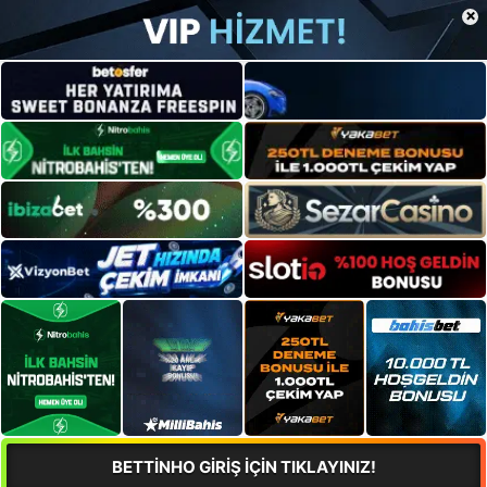
×
BETTİNHO GİRİŞ İÇİN TIKLAYINIZ!