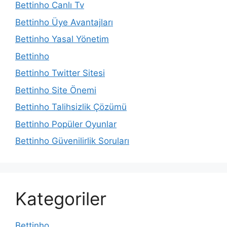
Bettinho Canlı Tv
Bettinho Üye Avantajları
Bettinho Yasal Yönetim
Bettinho
Bettinho Twitter Sitesi
Bettinho Site Önemi
Bettinho Talihsizlik Çözümü
Bettinho Popüler Oyunlar
Bettinho Güvenilirlik Soruları
Kategoriler
Bettinho