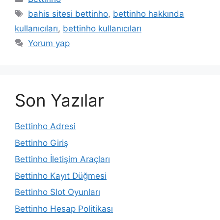
Etiketler
bahis sitesi bettinho
,
bettinho hakkında
kullanıcıları
,
bettinho kullanıcıları
Yorum yap
Son Yazılar
Bettinho Adresi
Bettinho Giriş
Bettinho İletişim Araçları
Bettinho Kayıt Düğmesi
Bettinho Slot Oyunları
Bettinho Hesap Politikası