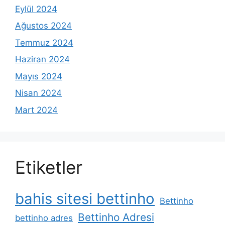
Eylül 2024
Ağustos 2024
Temmuz 2024
Haziran 2024
Mayıs 2024
Nisan 2024
Mart 2024
Etiketler
bahis sitesi bettinho
Bettinho
Bettinho Adresi
bettinho adres