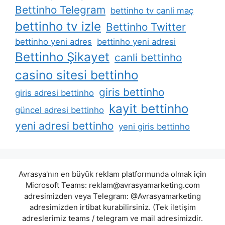
Bettinho Telegram
bettinho tv canli maç
bettinho tv izle
Bettinho Twitter
bettinho yeni adres
bettinho yeni adresi
Bettinho Şikayet
canli bettinho
casino sitesi bettinho
giris bettinho
giris adresi bettinho
kayit bettinho
güncel adresi bettinho
yeni adresi bettinho
yeni giris bettinho
Avrasya'nın en büyük reklam platformunda olmak için
Microsoft Teams:
reklam@avrasyamarketing.com
adresimizden veya Telegram: @Avrasyamarketing
adresimizden irtibat kurabilirsiniz. (Tek iletişim
adreslerimiz teams / telegram ve mail adresimizdir.