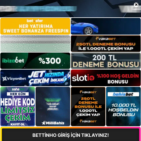
×
BETTİNHO GİRİŞ İÇİN TIKLAYINIZ!