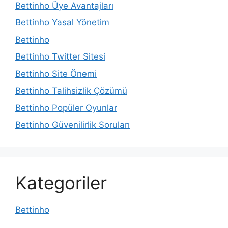
Bettinho Üye Avantajları
Bettinho Yasal Yönetim
Bettinho
Bettinho Twitter Sitesi
Bettinho Site Önemi
Bettinho Talihsizlik Çözümü
Bettinho Popüler Oyunlar
Bettinho Güvenilirlik Soruları
Kategoriler
Bettinho