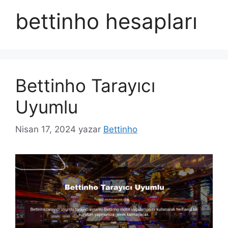
bettinho hesapları
Bettinho Tarayıcı
Uyumlu
Nisan 17, 2024
yazar
Bettinho