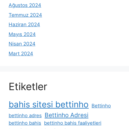
Ağustos 2024
Temmuz 2024
Haziran 2024
Mayıs 2024
Nisan 2024
Mart 2024
Etiketler
bahis sitesi bettinho
Bettinho
Bettinho Adresi
bettinho adres
bettinho bahis
bettinho bahis faaliyetleri