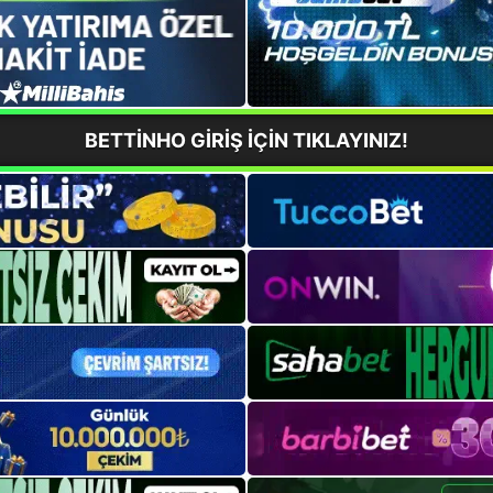
BETTİNHO GİRİŞ İÇİN TIKLAYINIZ!