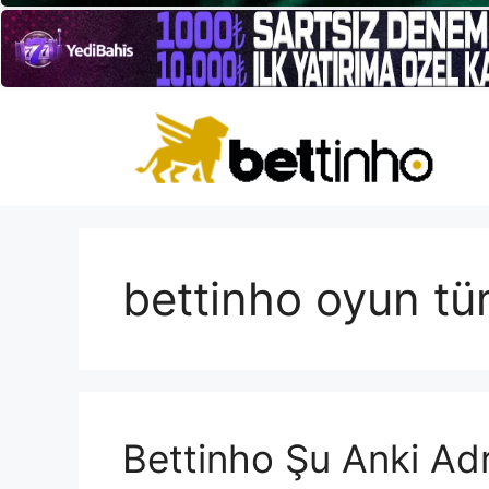
İçeriğe
atla
bettinho oyun tür
Bettinho Şu Anki Adr