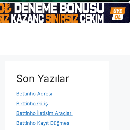
Son Yazılar
Bettinho Adresi
Bettinho Giriş
Bettinho İletişim Araçları
Bettinho Kayıt Düğmesi