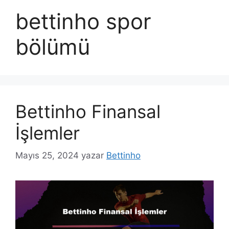
bettinho spor
bölümü
Bettinho Finansal
İşlemler
Mayıs 25, 2024
yazar
Bettinho