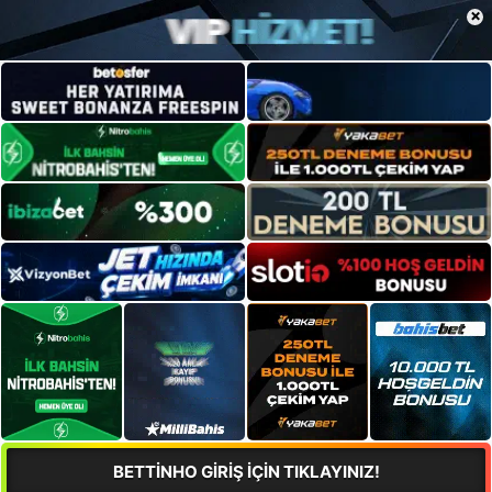
×
BETTİNHO GİRİŞ İÇİN TIKLAYINIZ!