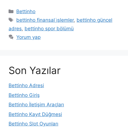
Kategoriler
Bettinho
Etiketler
bettinho finansal i̇şlemler
,
bettinho güncel
adres
,
bettinho spor bölümü
Yorum yap
Son Yazılar
Bettinho Adresi
Bettinho Giriş
Bettinho İletişim Araçları
Bettinho Kayıt Düğmesi
Bettinho Slot Oyunları