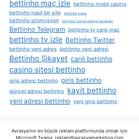
bettinho maç izle
bettinho mobil casino
bettinho nasil bir site
bettinho poker
bettinho promosyon
bettinho sosyal medya hesapları
Bettinho Telegram
bettinho tv canli maç
bettinho tv izle
Bettinho Twitter
bettinho yeni adres
bettinho yeni adresi
Bettinho Şikayet
canli bettinho
casino sitesi bettinho
giris bettinho
giris adresi bettinho
kayit bettinho
güncel adresi bettinho
yeni adresi bettinho
yeni giris bettinho
Avrasya'nın en büyük reklam platformunda olmak için
Microsoft Teams:
reklam@avrasyamarketing.com