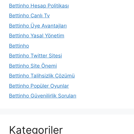
Bettinho Hesap Politikası
Bettinho Canlı Tv
Bettinho Üye Avantajları
Bettinho Yasal Yönetim
Bettinho
Bettinho Twitter Sitesi
Bettinho Site Önemi
Bettinho Talihsizlik Çözümü
Bettinho Popüler Oyunlar
Bettinho Güvenilirlik Soruları
Kategoriler