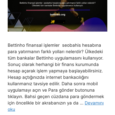
Bettinho finansal işlemler seobahis hesabına
para yatırmanın farklı yolları nelerdir? Ülkedeki
tüm bankalar Bettinho uygulamasını kullanıyor.
Sonuç olarak herhangi bir finans kurumunda
hesap açarak işlem yapmaya başlayabilirsiniz.
Hesap açtığınızda internet bankacılığını
kullanmanız tavsiye edilir. Daha sonra mobil
uygulamayı açın ve Para gönder butonuna
tıklayın. Bahsi geçen cüzdana para göndermek
için öncelikle bir akrabanızın ya da …
Devamını
oku