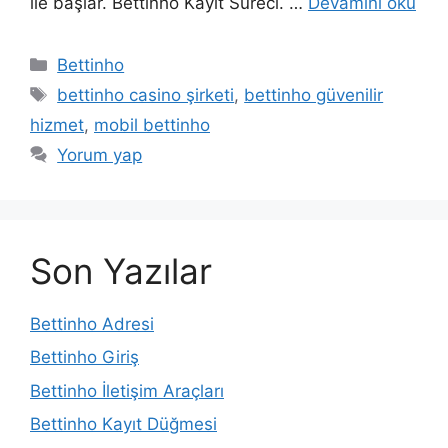
ile başlar. Bettinho Kayıt Süreci. …
Devamını oku
Kategoriler
Bettinho
Etiketler
bettinho casino şirketi
,
bettinho güvenilir
hizmet
,
mobil bettinho
Yorum yap
Son Yazılar
Bettinho Adresi
Bettinho Giriş
Bettinho İletişim Araçları
Bettinho Kayıt Düğmesi