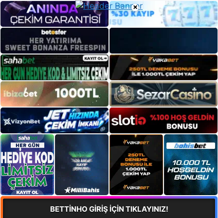
×
BETTİNHO GİRİŞ İÇİN TIKLAYINIZ!