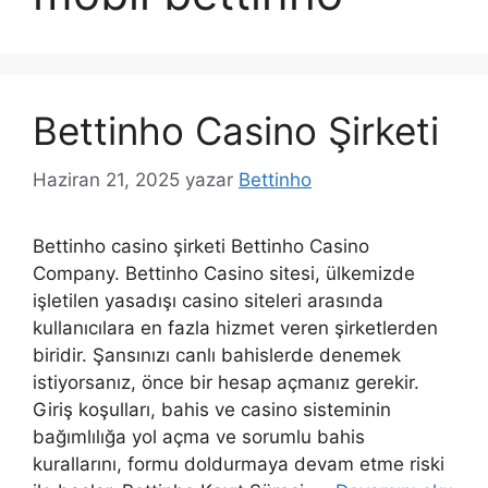
Bettinho Casino Şirketi
Haziran 21, 2025
yazar
Bettinho
Bettinho casino şirketi Bettinho Casino
Company. Bettinho Casino sitesi, ülkemizde
işletilen yasadışı casino siteleri arasında
kullanıcılara en fazla hizmet veren şirketlerden
biridir. Şansınızı canlı bahislerde denemek
istiyorsanız, önce bir hesap açmanız gerekir.
Giriş koşulları, bahis ve casino sisteminin
bağımlılığa yol açma ve sorumlu bahis
kurallarını, formu doldurmaya devam etme riski