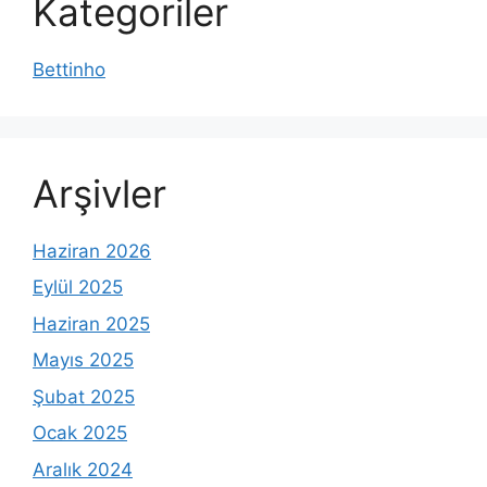
Kategoriler
Bettinho
Arşivler
Haziran 2026
Eylül 2025
Haziran 2025
Mayıs 2025
Şubat 2025
Ocak 2025
Aralık 2024