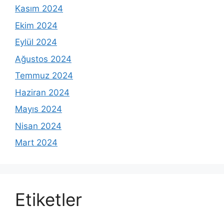
Kasım 2024
Ekim 2024
Eylül 2024
Ağustos 2024
Temmuz 2024
Haziran 2024
Mayıs 2024
Nisan 2024
Mart 2024
Etiketler