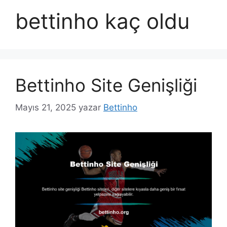
bettinho kaç oldu
Bettinho Site Genişliği
Mayıs 21, 2025
yazar
Bettinho