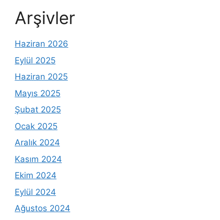
Arşivler
Haziran 2026
Eylül 2025
Haziran 2025
Mayıs 2025
Şubat 2025
Ocak 2025
Aralık 2024
Kasım 2024
Ekim 2024
Eylül 2024
Ağustos 2024