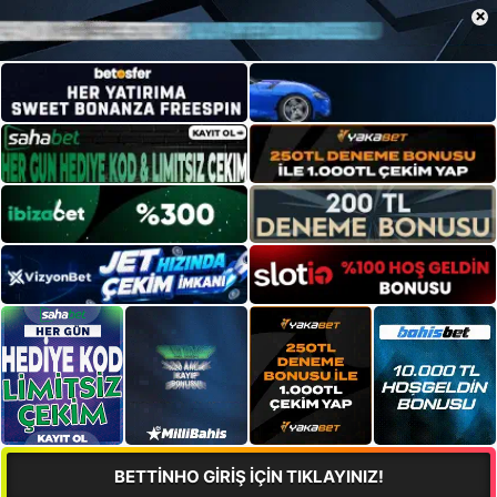
×
BETTİNHO GİRİŞ İÇİN TIKLAYINIZ!