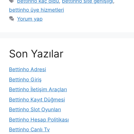
bettinho kaç oldu
,
bettinho site genişliği
,
bettinho üye hizmetleri
Yorum yap
Son Yazılar
Bettinho Adresi
Bettinho Giriş
Bettinho İletişim Araçları
Bettinho Kayıt Düğmesi
Bettinho Slot Oyunları
Bettinho Hesap Politikası
Bettinho Canlı Tv