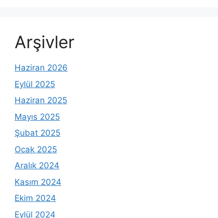
Arşivler
Haziran 2026
Eylül 2025
Haziran 2025
Mayıs 2025
Şubat 2025
Ocak 2025
Aralık 2024
Kasım 2024
Ekim 2024
Eylül 2024